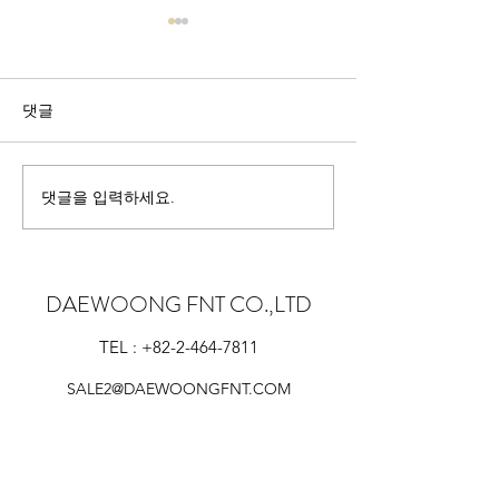
댓글
2024 Forum in Un
댓글을 입력하세요.
2024 Performancadays in
Munchen
DAEWOONG FNT CO.,LTD
TEL :
+82-2-464-7811
SALE2@DAEWOONGFNT.COM
Follow us on Instagram
@daewoong_fnt_co.ltd
#wix