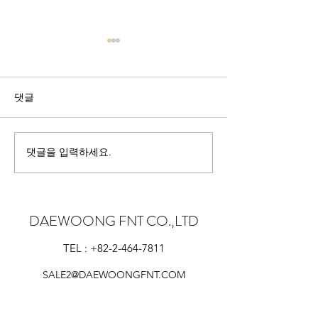
댓글
2024 Forum in Un
댓글을 입력하세요.
2024 Performancadays in
Munchen
DAEWOONG FNT CO.,LTD
TEL :
+82-2-464-7811
SALE2@DAEWOONGFNT.COM
Follow us on Instagram